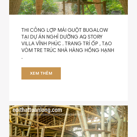
THI CÔNG LỢP MÁI GUỘT BUGALOW
TẠI DỰ ÁN NGHỈ DƯỠNG AQ STORY
VILLA VĨNH PHÚC . TRANG TRÍ ỐP , TẠO
VÒM TRE TRÚC NHÀ HÀNG HỒNG HẠNH
.
XEM THÊM