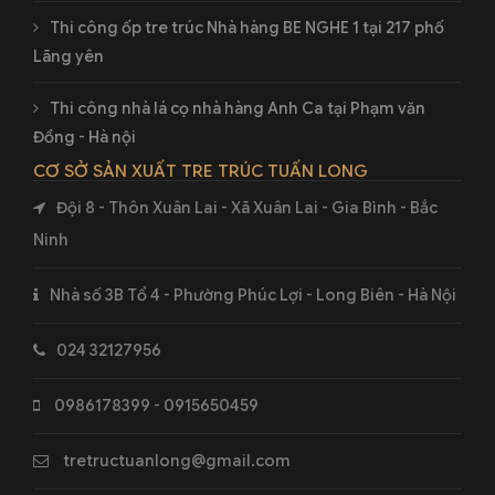
Thi công ốp tre trúc Nhà hàng BE NGHE 1 tại 217 phố
Lãng yên
Thi công nhà lá cọ nhà hàng Anh Ca tại Phạm văn
Đồng - Hà nội
CƠ SỞ SẢN XUẤT TRE TRÚC TUẤN LONG
Đội 8 - Thôn Xuân Lai - Xã Xuân Lai - Gia Bình - Bắc
Ninh
Nhà số 3B Tổ 4 - Phường Phúc Lợi - Long Biên - Hà Nội
024 32127956
0986178399 - 0915650459
tretructuanlong@gmail.com